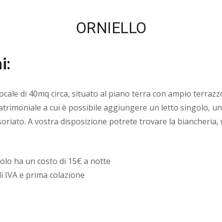
ORNIELLO
i:
ocale di 40mq circa, situato al piano terra con ampio terrazz
atrimoniale a cui è possibile aggiungere un letto singolo, u
riato. A vostra disposizione potrete trovare la biancheria, w
golo ha un costo di 15€ a notte
di IVA e prima colazione