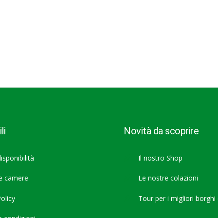
li
Novità da scoprire
isponibilità
Il nostro Shop
re camere
Le nostre colazioni
olicy
Tour per i migliori borghi d