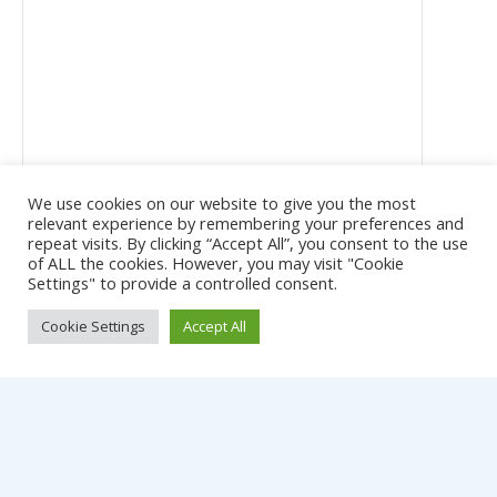
We use cookies on our website to give you the most
relevant experience by remembering your preferences and
repeat visits. By clicking “Accept All”, you consent to the use
of ALL the cookies. However, you may visit "Cookie
Settings" to provide a controlled consent.
Autorizzo il trattamento dei miei dati personali ai sensi
Cookie Settings
Accept All
del Decreto Legislativo 30 giugno 2003, n. 196 “Codice in
materia di protezione dei dati personali” e del GDPR
(Regolamento UE 2016/679).