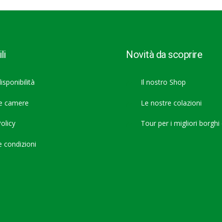
li
Novità da scoprire
isponibilità
Il nostro Shop
re camere
Le nostre colazioni
olicy
Tour per i migliori borghi d
e condizioni